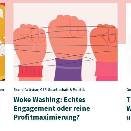
en
Brand Activism
CSR
Gesellschaft & Politik
Ge
Woke Washing: Echtes
T
Engagement oder reine
W
Profitmaximierung?
u